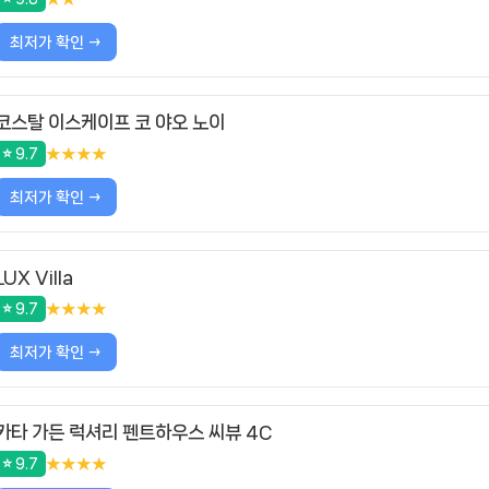
최저가 확인 →
코스탈 이스케이프 코 야오 노이
★★★★
⭐ 9.7
최저가 확인 →
LUX Villa
★★★★
⭐ 9.7
최저가 확인 →
카타 가든 럭셔리 펜트하우스 씨뷰 4C
★★★★
⭐ 9.7