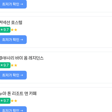
최저가 확인 →
커넥션 호스텔
★★
⭐ 9.7
최저가 확인 →
@부사리 바이 옴 레지던스
★★
⭐ 9.7
최저가 확인 →
누아 톤 리조트 앤 카페
★★
⭐ 9.7
최저가 확인 →