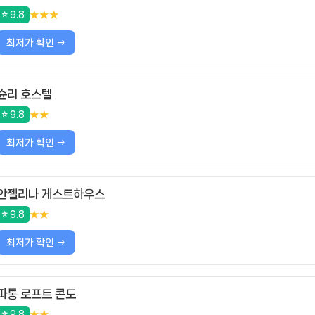
★★★
⭐ 9.8
최저가 확인 →
슌리 호스텔
★★
⭐ 9.8
최저가 확인 →
안젤리나 게스트하우스
★★
⭐ 9.8
최저가 확인 →
파통 로프트 콘도
★★
⭐ 9.8