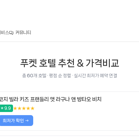
서비스
커뮤니티
푸켓 호텔 추천 & 가격비교
총
60
개 호텔 · 평점 순 정렬 · 실시간 최저가 예약 연결
코지 빌라 키즈 프랜들리 앳 라구나 앤 방타오 비치
★★★★★
⭐ 9.9
최저가 확인 →