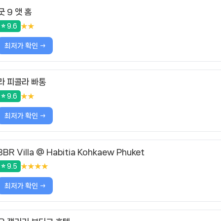
굿 9 앳 홈
★★
⭐ 9.6
최저가 확인 →
라 피콜라 빠통
★★
⭐ 9.6
최저가 확인 →
3BR Villa @ Habitia Kohkaew Phuket
★★★★
⭐ 9.5
최저가 확인 →