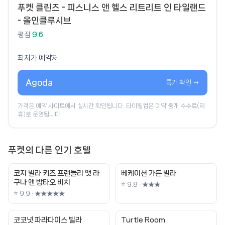
푸켓 클린즈 - 피스니스 앤 헬스 리트리트 인 타일랜드
- 올인클루시브
평점
9.6
최저가 예약처
Agoda
특가 확인 →
가격은 예약 사이트에서 실시간 확인됩니다. 타이웰컴은 예약 중개 수수료(제
휴)로 운영됩니다.
푸켓의 다른 인기 호텔
코지 빌라 키즈 프랜들리 앳 라
베케이션 가든 빌라
구나 앤 방타오 비치
⭐ 9.8 · ★★★
⭐ 9.9 · ★★★★★
코코넛 파라다이스 빌라
Turtle Room