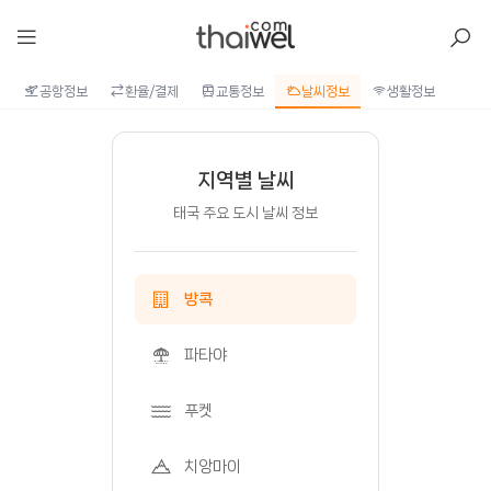
아일리
공항정보
환율/결제
교통정보
날씨정보
생활정보
지역별 날씨
태국 주요 도시 날씨 정보
방콕
파타야
푸켓
치앙마이