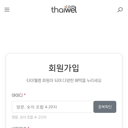
아일리
회원가입
타이웰컴 회원이 되어 다양한 혜택을 누리세요
아이디
*
중복확인
영문, 숫자 조합 4-20자