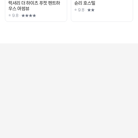
럭셔리 더 하이츠 푸켓 펜트하
슌리 호스텔
우스 어썸뷰
⭐ 9.8 · ★★
⭐ 9.8 · ★★★★