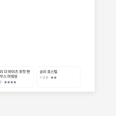
리 더 하이츠 푸켓 펜
슌리 호스텔
우스 어썸뷰
⭐ 9.8 · ★★
.8 · ★★★★