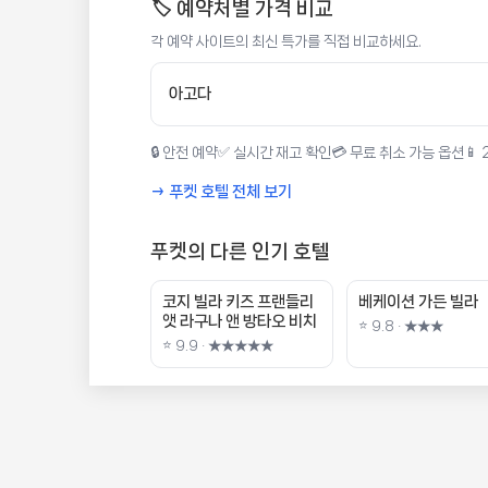
🏷️ 예약처별 가격 비교
각 예약 사이트의 최신 특가를 직접 비교하세요.
아고다
🔒 안전 예약
✅ 실시간 재고 확인
💳 무료 취소 가능 옵션
📱
→ 푸켓 호텔 전체 보기
푸켓의 다른 인기 호텔
코지 빌라 키즈 프랜들리
베케이션 가든 빌라
앳 라구나 앤 방타오 비치
⭐ 9.8 · ★★★
⭐ 9.9 · ★★★★★