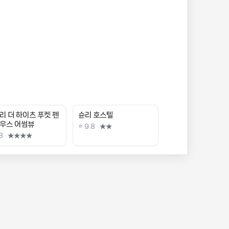
리 더 하이츠 푸켓 펜
슌리 호스텔
우스 어썸뷰
⭐ 9.8 · ★★
.8 · ★★★★