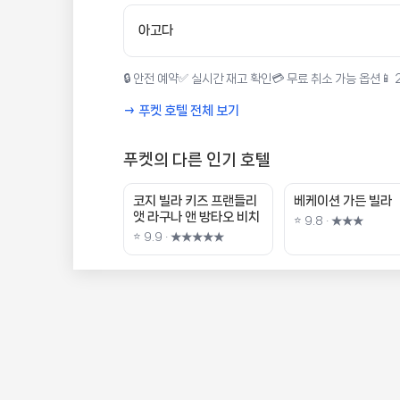
아고다
🔒 안전 예약
✅ 실시간 재고 확인
💳 무료 취소 가능 옵션
📱
→ 푸켓 호텔 전체 보기
푸켓의 다른 인기 호텔
코지 빌라 키즈 프랜들리
베케이션 가든 빌라
앳 라구나 앤 방타오 비치
⭐ 9.8 · ★★★
⭐ 9.9 · ★★★★★