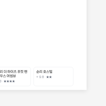
리 더 하이츠 푸켓 펜
슌리 호스텔
우스 어썸뷰
⭐ 9.8 · ★★
.8 · ★★★★