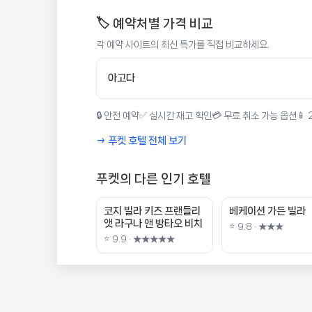
🏷️ 예약처별 가격 비교
각 예약 사이트의 최신 특가를 직접 비교하세요.
아고다
🔒 안전 예약
✅ 실시간 재고 확인
💳 무료 취소 가능 옵션
📱
→ 푸켓 호텔 전체 보기
푸켓의 다른 인기 호텔
코지 빌라 키즈 프랜들리
베케이션 가든 빌라
앳 라구나 앤 방타오 비치
⭐ 9.8 · ★★★
⭐ 9.9 · ★★★★★