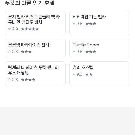
푸켓의 다른 인기 호텔
코지 빌라 키즈 프랜들리 앳 라
베케이션 가든 빌라
구나 앤 방타오 비치
⭐ 9.8 · ★★★
⭐ 9.9 · ★★★★★
코코넛 파라다이스 빌라
Turtle Room
⭐ 9.8 · ★★★
⭐ 9.8 · ★★★
럭셔리 더 하이츠 푸켓 펜트하
슌리 호스텔
우스 어썸뷰
⭐ 9.8 · ★★
⭐ 9.8 · ★★★★