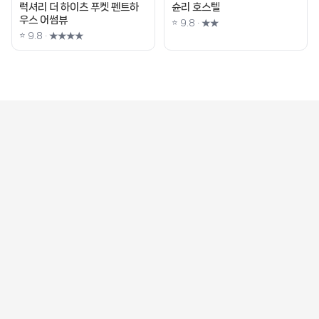
럭셔리 더 하이츠 푸켓 펜트하
슌리 호스텔
우스 어썸뷰
⭐ 9.8 · ★★
⭐ 9.8 · ★★★★