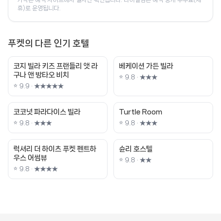
휴)로 운영됩니다.
푸켓의 다른 인기 호텔
코지 빌라 키즈 프랜들리 앳 라
베케이션 가든 빌라
구나 앤 방타오 비치
⭐ 9.8 · ★★★
⭐ 9.9 · ★★★★★
코코넛 파라다이스 빌라
Turtle Room
⭐ 9.8 · ★★★
⭐ 9.8 · ★★★
럭셔리 더 하이츠 푸켓 펜트하
슌리 호스텔
우스 어썸뷰
⭐ 9.8 · ★★
⭐ 9.8 · ★★★★