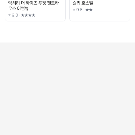
럭셔리 더 하이츠 푸켓 펜트하
슌리 호스텔
우스 어썸뷰
⭐ 9.8 · ★★
⭐ 9.8 · ★★★★