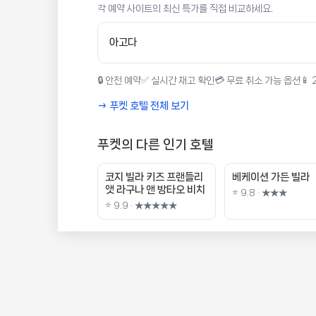
각 예약 사이트의 최신 특가를 직접 비교하세요.
아고다
🔒 안전 예약
✅ 실시간 재고 확인
💳 무료 취소 가능 옵션
📱
→ 푸켓 호텔 전체 보기
푸켓의 다른 인기 호텔
코지 빌라 키즈 프랜들리
베케이션 가든 빌라
앳 라구나 앤 방타오 비치
⭐ 9.8 · ★★★
⭐ 9.9 · ★★★★★