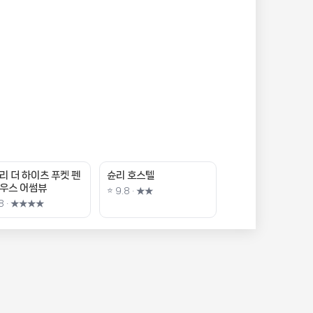
리 더 하이츠 푸켓 펜
슌리 호스텔
우스 어썸뷰
⭐ 9.8 · ★★
.8 · ★★★★