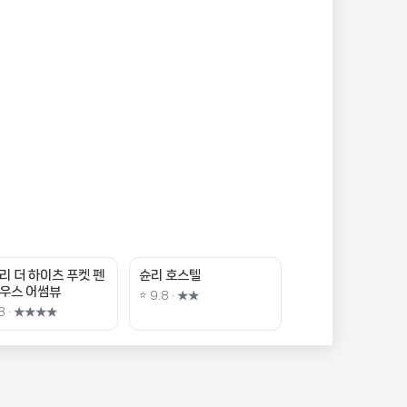
리 더 하이츠 푸켓 펜
슌리 호스텔
우스 어썸뷰
⭐ 9.8 · ★★
.8 · ★★★★