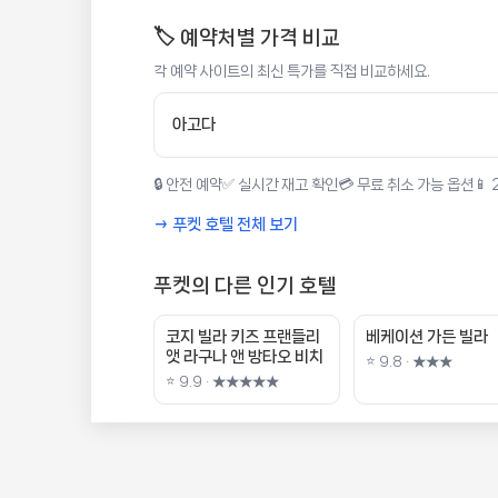
🏷️ 예약처별 가격 비교
각 예약 사이트의 최신 특가를 직접 비교하세요.
아고다
🔒 안전 예약
✅ 실시간 재고 확인
💳 무료 취소 가능 옵션
📱
→ 푸켓 호텔 전체 보기
푸켓의 다른 인기 호텔
코지 빌라 키즈 프랜들리
베케이션 가든 빌라
앳 라구나 앤 방타오 비치
⭐ 9.8 · ★★★
⭐ 9.9 · ★★★★★