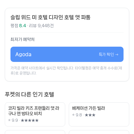
슬립 위드 미 호텔 디자인 호텔 앳 파통
평점
8.4
· 리뷰 9,448건
최저가 예약처
Agoda
특가 확인 →
가격은 예약 사이트에서 실시간 확인됩니다. 타이웰컴은 예약 중개 수수료(제
휴)로 운영됩니다.
푸켓의 다른 인기 호텔
코지 빌라 키즈 프랜들리 앳 라
베케이션 가든 빌라
구나 앤 방타오 비치
⭐ 9.8 · ★★★
⭐ 9.9 · ★★★★★