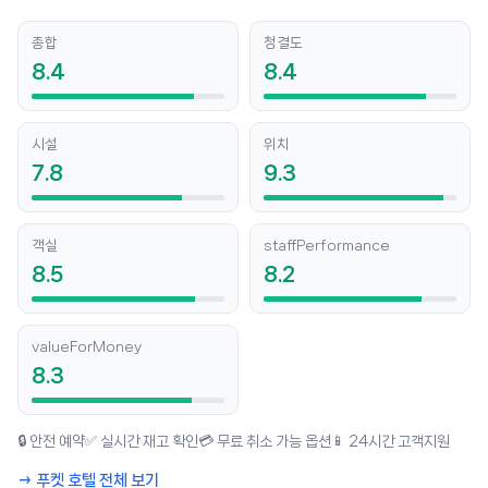
종합
청결도
8.4
8.4
시설
위치
7.8
9.3
객실
staffPerformance
8.5
8.2
valueForMoney
8.3
🔒 안전 예약
✅ 실시간 재고 확인
💳 무료 취소 가능 옵션
📱 24시간 고객지원
→ 푸켓 호텔 전체 보기