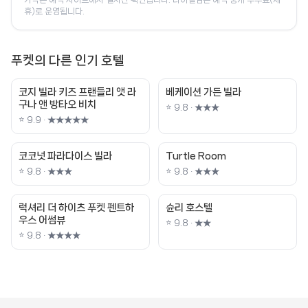
휴)로 운영됩니다.
푸켓의 다른 인기 호텔
코지 빌라 키즈 프랜들리 앳 라
베케이션 가든 빌라
구나 앤 방타오 비치
⭐ 9.8 · ★★★
⭐ 9.9 · ★★★★★
코코넛 파라다이스 빌라
Turtle Room
⭐ 9.8 · ★★★
⭐ 9.8 · ★★★
럭셔리 더 하이츠 푸켓 펜트하
슌리 호스텔
우스 어썸뷰
⭐ 9.8 · ★★
⭐ 9.8 · ★★★★