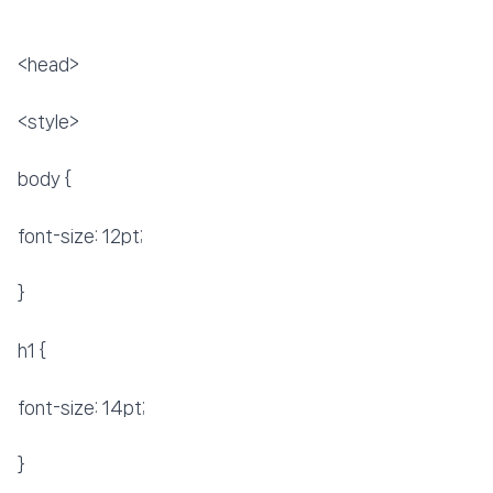
📍 푸켓
★★★★★
리뷰 2,828건
⭐ 8.3
💰 최저가 확인 · 예약하기
<head>
<style>
body {
font-size: 12pt;
}
h1 {
font-size: 14pt;
}