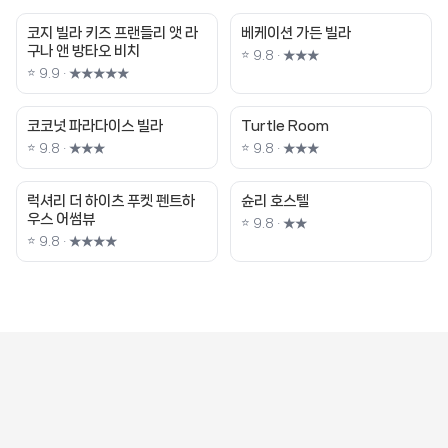
코지 빌라 키즈 프랜들리 앳 라
베케이션 가든 빌라
구나 앤 방타오 비치
⭐ 9.8 · ★★★
⭐ 9.9 · ★★★★★
코코넛 파라다이스 빌라
Turtle Room
⭐ 9.8 · ★★★
⭐ 9.8 · ★★★
럭셔리 더 하이츠 푸켓 펜트하
슌리 호스텔
우스 어썸뷰
⭐ 9.8 · ★★
⭐ 9.8 · ★★★★