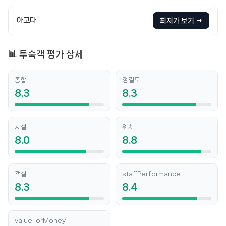
아고다
최저가 보기 →
📊 투숙객 평가 상세
종합
청결도
8.3
8.3
시설
위치
8.0
8.8
객실
staffPerformance
8.3
8.4
valueForMoney