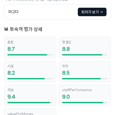
아고다
최저가 보기 →
📊 투숙객 평가 상세
종합
청결도
8.7
8.8
시설
위치
8.2
8.5
객실
staffPerformance
9.4
9.0
valueForMoney