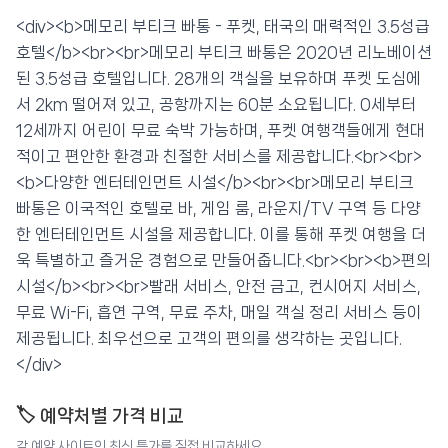
📍 푸켓
★★★★
리뷰 3,007건
⭐ 8.7
<div><b>메모리 부티크 빠통 - 푸켓, 태국의 매력적인 3.5성급
호텔</b><br><br>메모리 부티크 빠통은 2020년 리노베이션
💰 최저가 확인 · 예약하기
된 3.5성급 호텔입니다. 28개의 객실을 보유하며 푸켓 도심에
서 2km 떨어져 있고, 공항까지는 60분 소요됩니다. 0세부터
12세까지 어린이 무료 숙박 가능하며, 푸켓 여행객들에게 현대
적이고 편안한 환경과 친절한 서비스를 제공합니다.<br><br>
<b>다양한 엔터테인먼트 시설</b><br><br>메모리 부티크
빠통은 이국적인 호텔로 바, 게임 룸, 라운지/TV 구역 등 다양
한 엔터테인먼트 시설을 제공합니다. 이를 통해 푸켓 여행을 더
욱 특별하고 즐거운 경험으로 만들어줍니다.<br><br><b>편의
시설</b><br><br>빨래 서비스, 안전 금고, 컨시어지 서비스,
무료 Wi-Fi, 흡연 구역, 무료 주차, 매일 객실 정리 서비스 등이
제공됩니다. 최우선으로 고객의 편의를 생각하는 곳입니다.
</div>
🏷️ 예약처별 가격 비교
각 예약 사이트의 최신 특가를 직접 비교하세요.