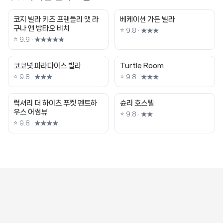
코지 빌라 키즈 프랜들리 앳 라
베케이션 가든 빌라
구나 앤 방타오 비치
⭐ 9.8 · ★★★
⭐ 9.9 · ★★★★★
코코넛 파라다이스 빌라
Turtle Room
⭐ 9.8 · ★★★
⭐ 9.8 · ★★★
럭셔리 더 하이츠 푸켓 펜트하
슌리 호스텔
우스 어썸뷰
⭐ 9.8 · ★★
⭐ 9.8 · ★★★★