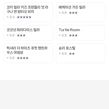
코지 빌라 키즈 프랜들리 앳 라
베케이션 가든 빌라
구나 앤 방타오 비치
⭐ 9.8 · ★★★
⭐ 9.9 · ★★★★★
코코넛 파라다이스 빌라
Turtle Room
⭐ 9.8 · ★★★
⭐ 9.8 · ★★★
럭셔리 더 하이츠 푸켓 펜트하
슌리 호스텔
우스 어썸뷰
⭐ 9.8 · ★★
⭐ 9.8 · ★★★★