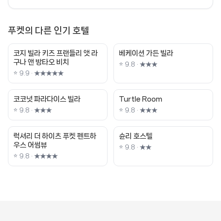
푸켓의 다른 인기 호텔
코지 빌라 키즈 프랜들리 앳 라
베케이션 가든 빌라
구나 앤 방타오 비치
⭐ 9.8 · ★★★
⭐ 9.9 · ★★★★★
코코넛 파라다이스 빌라
Turtle Room
⭐ 9.8 · ★★★
⭐ 9.8 · ★★★
럭셔리 더 하이츠 푸켓 펜트하
슌리 호스텔
우스 어썸뷰
⭐ 9.8 · ★★
⭐ 9.8 · ★★★★