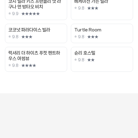
코지 빌라 키즈 프랜들리 앳 라
베케이션 가든 빌라
구나 앤 방타오 비치
⭐ 9.8 · ★★★
⭐ 9.9 · ★★★★★
코코넛 파라다이스 빌라
Turtle Room
⭐ 9.8 · ★★★
⭐ 9.8 · ★★★
럭셔리 더 하이츠 푸켓 펜트하
슌리 호스텔
우스 어썸뷰
⭐ 9.8 · ★★
⭐ 9.8 · ★★★★