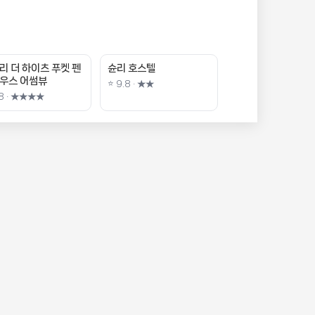
리 더 하이츠 푸켓 펜
슌리 호스텔
우스 어썸뷰
⭐ 9.8 · ★★
.8 · ★★★★