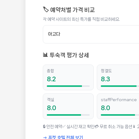
🏷️ 예약처별 가격 비교
각 예약 사이트의 최신 특가를 직접 비교하세요.
더 크립 빠통 호텔
아고다
📍 푸켓
★★★★
리뷰 3,230건
⭐ 8.2
📊 투숙객 평가 상세
💰 최저가 확인 · 예약하기
종합
청결도
8.2
8.3
객실
staffPerformance
8.0
8.0
🔒 안전 예약
✅ 실시간 재고 확인
💳 무료 취소 가능 옵션
📱
→ 푸켓 호텔 전체 보기