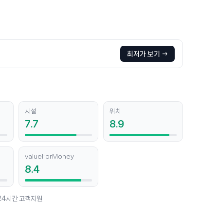
최저가 보기 →
시설
위치
7.7
8.9
valueForMoney
8.4
 24시간 고객지원