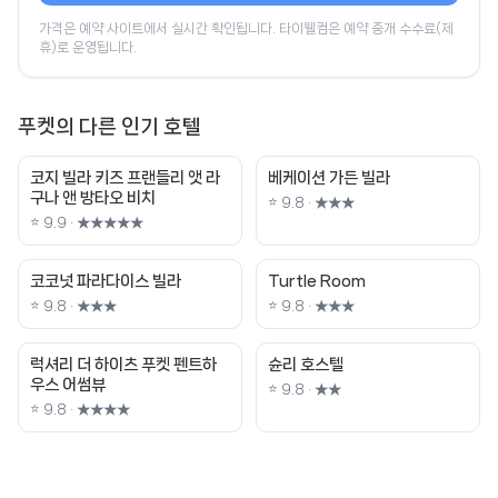
가격은 예약 사이트에서 실시간 확인됩니다. 타이웰컴은 예약 중개 수수료(제
휴)로 운영됩니다.
푸켓의 다른 인기 호텔
코지 빌라 키즈 프랜들리 앳 라
베케이션 가든 빌라
구나 앤 방타오 비치
⭐ 9.8 · ★★★
⭐ 9.9 · ★★★★★
코코넛 파라다이스 빌라
Turtle Room
⭐ 9.8 · ★★★
⭐ 9.8 · ★★★
럭셔리 더 하이츠 푸켓 펜트하
슌리 호스텔
우스 어썸뷰
⭐ 9.8 · ★★
⭐ 9.8 · ★★★★