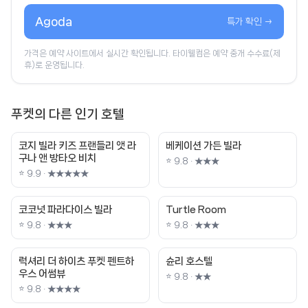
Agoda
특가 확인 →
가격은 예약 사이트에서 실시간 확인됩니다. 타이웰컴은 예약 중개 수수료(제
휴)로 운영됩니다.
푸켓의 다른 인기 호텔
코지 빌라 키즈 프랜들리 앳 라
베케이션 가든 빌라
구나 앤 방타오 비치
⭐ 9.8 · ★★★
⭐ 9.9 · ★★★★★
코코넛 파라다이스 빌라
Turtle Room
⭐ 9.8 · ★★★
⭐ 9.8 · ★★★
럭셔리 더 하이츠 푸켓 펜트하
슌리 호스텔
우스 어썸뷰
⭐ 9.8 · ★★
⭐ 9.8 · ★★★★