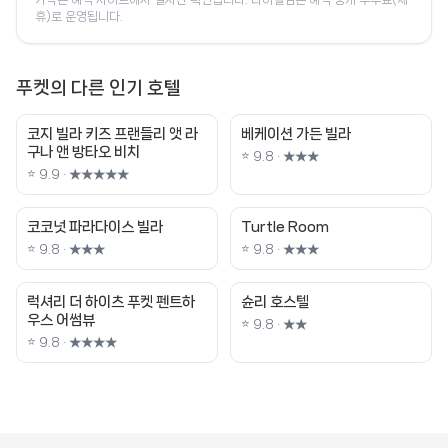
휴)로 운영됩니다.
푸켓의 다른 인기 호텔
코지 빌라 키즈 프랜들리 앳 라
베케이션 가든 빌라
구나 앤 방타오 비치
⭐ 9.8 · ★★★
⭐ 9.9 · ★★★★★
코코넛 파라다이스 빌라
Turtle Room
⭐ 9.8 · ★★★
⭐ 9.8 · ★★★
럭셔리 더 하이츠 푸켓 펜트하
슌리 호스텔
우스 어썸뷰
⭐ 9.8 · ★★
⭐ 9.8 · ★★★★