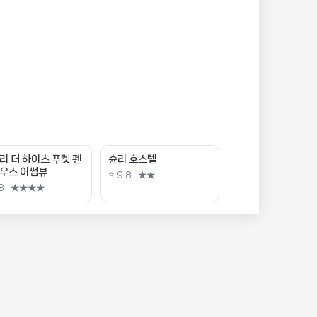
리 더 하이츠 푸켓 펜
슌리 호스텔
우스 어썸뷰
⭐ 9.8 · ★★
.8 · ★★★★