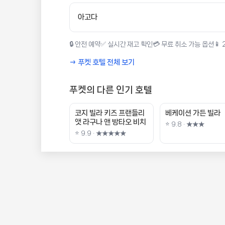
아고다
🔒 안전 예약
✅ 실시간 재고 확인
💳 무료 취소 가능 옵션
📱
→ 푸켓 호텔 전체 보기
푸켓의 다른 인기 호텔
코지 빌라 키즈 프랜들리
베케이션 가든 빌라
앳 라구나 앤 방타오 비치
⭐ 9.8 · ★★★
⭐ 9.9 · ★★★★★