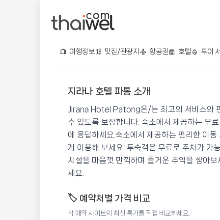
여행정보
맛집/관광지
항공권
호텔
투어 
지라나 호텔 파통 소개
지라나 호텔 파통
Jirana Hotel Patong은/는 최고의 서
📍 푸켓
★★★★
⭐ 8.8
수 있도록 보장합니다. 숙소에서 제공하는 무료 
에 응답하세요.숙소에서 제공하는 편리한 이동
💰 최저가 확인 · 예약하기
게 이용해 보세요. 투숙객은 무료로 주차가 가능
시설을 마음껏 만끽하며 즐거운 추억을 쌓아보세
세요.
🏷️ 예약처별 가격 비교
각 예약 사이트의 최신 특가를 직접 비교하세요.