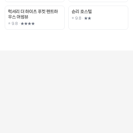
럭셔리 더 하이츠 푸켓 펜트하
슌리 호스텔
우스 어썸뷰
⭐ 9.8 · ★★
⭐ 9.8 · ★★★★