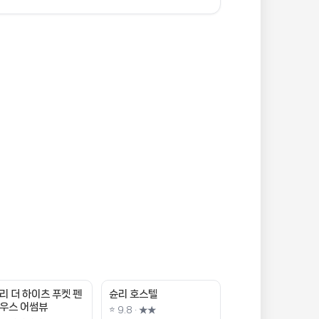
리 더 하이츠 푸켓 펜
슌리 호스텔
우스 어썸뷰
⭐ 9.8 · ★★