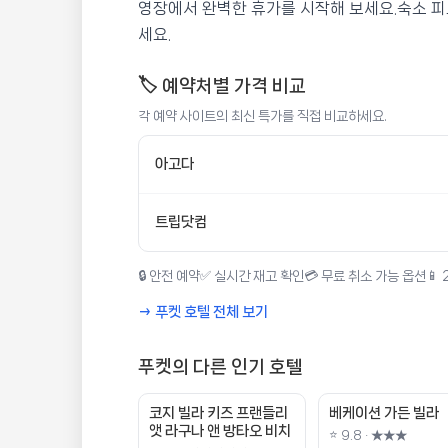
영장에서 완벽한 휴가를 시작해 보세요.숙소 피
세요.
🏷️ 예약처별 가격 비교
각 예약 사이트의 최신 특가를 직접 비교하세요.
아고다
트립닷컴
🔒 안전 예약
✅ 실시간 재고 확인
💳 무료 취소 가능 옵션
📱
→ 푸켓 호텔 전체 보기
푸켓의 다른 인기 호텔
코지 빌라 키즈 프랜들리
베케이션 가든 빌라
앳 라구나 앤 방타오 비치
⭐ 9.8 · ★★★