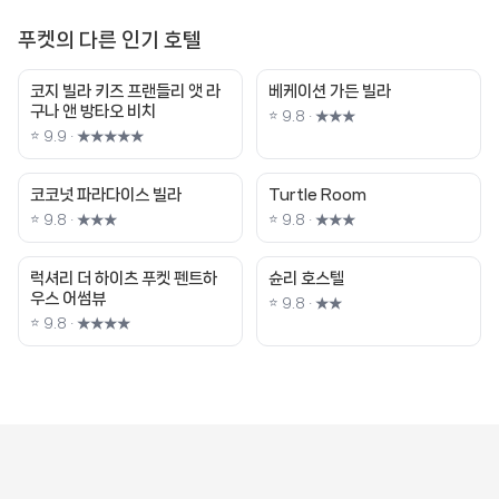
푸켓의 다른 인기 호텔
코지 빌라 키즈 프랜들리 앳 라
베케이션 가든 빌라
구나 앤 방타오 비치
⭐ 9.8 · ★★★
⭐ 9.9 · ★★★★★
코코넛 파라다이스 빌라
Turtle Room
⭐ 9.8 · ★★★
⭐ 9.8 · ★★★
럭셔리 더 하이츠 푸켓 펜트하
슌리 호스텔
우스 어썸뷰
⭐ 9.8 · ★★
⭐ 9.8 · ★★★★