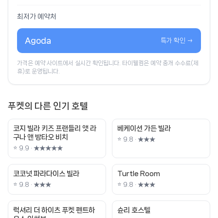
최저가 예약처
Agoda
특가 확인 →
가격은 예약 사이트에서 실시간 확인됩니다. 타이웰컴은 예약 중개 수수료(제
휴)로 운영됩니다.
푸켓의 다른 인기 호텔
코지 빌라 키즈 프랜들리 앳 라
베케이션 가든 빌라
구나 앤 방타오 비치
⭐ 9.8 · ★★★
⭐ 9.9 · ★★★★★
코코넛 파라다이스 빌라
Turtle Room
⭐ 9.8 · ★★★
⭐ 9.8 · ★★★
럭셔리 더 하이츠 푸켓 펜트하
슌리 호스텔