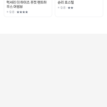
럭셔리 더 하이츠 푸켓 펜트하
슌리 호스텔
우스 어썸뷰
⭐ 9.8 · ★★
⭐ 9.8 · ★★★★