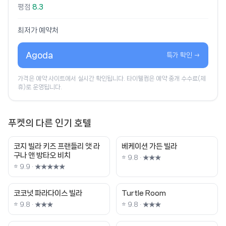
평점
8.3
최저가 예약처
Agoda
특가 확인 →
가격은 예약 사이트에서 실시간 확인됩니다. 타이웰컴은 예약 중개 수수료(제
휴)로 운영됩니다.
푸켓의 다른 인기 호텔
코지 빌라 키즈 프랜들리 앳 라
베케이션 가든 빌라
구나 앤 방타오 비치
⭐ 9.8 · ★★★
⭐ 9.9 · ★★★★★
코코넛 파라다이스 빌라
Turtle Room
⭐ 9.8 · ★★★
⭐ 9.8 · ★★★