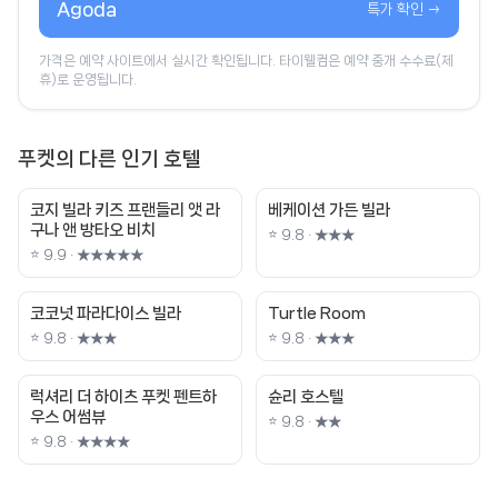
Agoda
특가 확인 →
가격은 예약 사이트에서 실시간 확인됩니다. 타이웰컴은 예약 중개 수수료(제
휴)로 운영됩니다.
푸켓의 다른 인기 호텔
코지 빌라 키즈 프랜들리 앳 라
베케이션 가든 빌라
구나 앤 방타오 비치
⭐ 9.8 · ★★★
⭐ 9.9 · ★★★★★
코코넛 파라다이스 빌라
Turtle Room
⭐ 9.8 · ★★★
⭐ 9.8 · ★★★
럭셔리 더 하이츠 푸켓 펜트하
슌리 호스텔
우스 어썸뷰
⭐ 9.8 · ★★
⭐ 9.8 · ★★★★