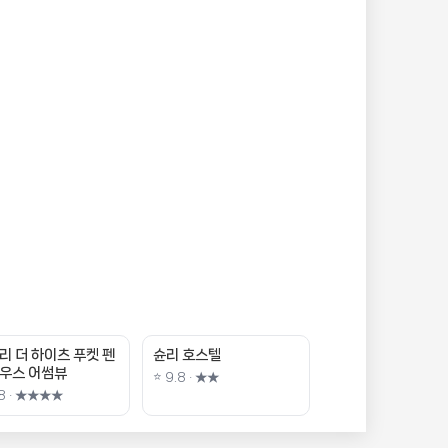
리 더 하이츠 푸켓 펜
슌리 호스텔
우스 어썸뷰
⭐ 9.8 · ★★
.8 · ★★★★