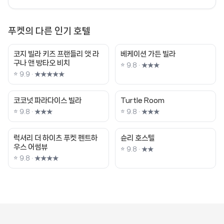
푸켓의 다른 인기 호텔
코지 빌라 키즈 프랜들리 앳 라
베케이션 가든 빌라
구나 앤 방타오 비치
⭐ 9.8 · ★★★
⭐ 9.9 · ★★★★★
코코넛 파라다이스 빌라
Turtle Room
⭐ 9.8 · ★★★
⭐ 9.8 · ★★★
럭셔리 더 하이츠 푸켓 펜트하
슌리 호스텔
우스 어썸뷰
⭐ 9.8 · ★★
⭐ 9.8 · ★★★★