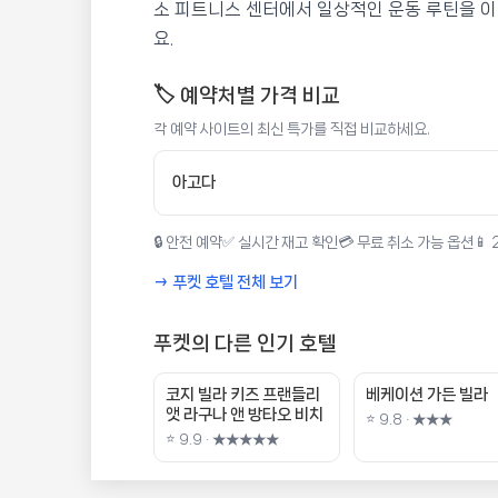
소 피트니스 센터에서 일상적인 운동 루틴을 이
요.
🏷️ 예약처별 가격 비교
각 예약 사이트의 최신 특가를 직접 비교하세요.
아고다
🔒 안전 예약
✅ 실시간 재고 확인
💳 무료 취소 가능 옵션
📱
→ 푸켓 호텔 전체 보기
푸켓의 다른 인기 호텔
코지 빌라 키즈 프랜들리
베케이션 가든 빌라
앳 라구나 앤 방타오 비치
⭐ 9.8 · ★★★
⭐ 9.9 · ★★★★★