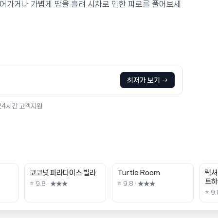
어가거나 가볍게 땀을 흘려 시차로 인한 피로를 풀어보세
최저가 보기 →
 24시간 고객지원
코코넛 파라다이스 빌라
Turtle Room
럭셔
트하
⭐ 9.8 · ★★★
⭐ 9.8 · ★★★
⭐ 9