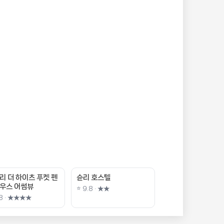
리 더 하이츠 푸켓 펜
슌리 호스텔
우스 어썸뷰
⭐ 9.8 · ★★
.8 · ★★★★