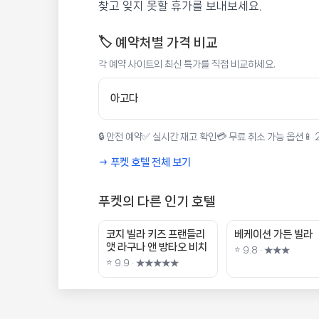
찾고 잊지 못할 휴가를 보내보세요.
🏷️ 예약처별 가격 비교
각 예약 사이트의 최신 특가를 직접 비교하세요.
아고다
🔒 안전 예약
✅ 실시간 재고 확인
💳 무료 취소 가능 옵션
📱
→ 푸켓 호텔 전체 보기
푸켓의 다른 인기 호텔
코지 빌라 키즈 프랜들리
베케이션 가든 빌라
앳 라구나 앤 방타오 비치
⭐ 9.8 · ★★★
⭐ 9.9 · ★★★★★