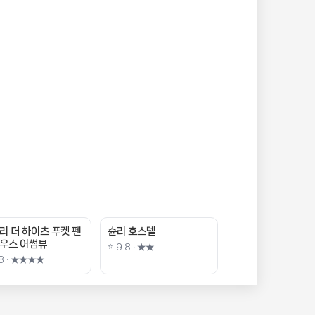
리 더 하이츠 푸켓 펜
슌리 호스텔
우스 어썸뷰
⭐ 9.8 · ★★
.8 · ★★★★