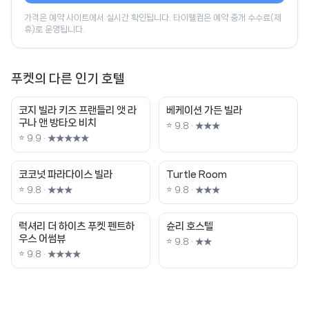
가격은 예약 사이트에서 실시간 확인됩니다. 타이웰컴은 예약 중개 수수료(제
휴)로 운영됩니다.
푸켓의 다른 인기 호텔
코지 빌라 키즈 프랜들리 앳 라
베케이션 가든 빌라
구나 앤 방타오 비치
⭐ 9.8 · ★★★
⭐ 9.9 · ★★★★★
코코넛 파라다이스 빌라
Turtle Room
⭐ 9.8 · ★★★
⭐ 9.8 · ★★★
럭셔리 더 하이츠 푸켓 펜트하
슌리 호스텔
우스 어썸뷰
⭐ 9.8 · ★★
⭐ 9.8 · ★★★★