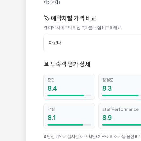
인도차이나 리조트 빌라
<br><b
📍 푸켓
★★★★★
리뷰 3,830건
⭐ 8.4
🏷️ 예약처별 가격 비교
각 예약 사이트의 최신 특가를 직접 비교하세요.
💰 최저가 확인 · 예약하기
아고다
📊 투숙객 평가 상세
종합
청결도
8.4
8.3
객실
staffPerformance
8.1
8.9
🔒 안전 예약
✅ 실시간 재고 확인
💳 무료 취소 가능 옵션
📱