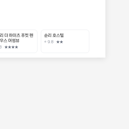
리 더 하이츠 푸켓 펜
슌리 호스텔
우스 어썸뷰
⭐ 9.8 · ★★
.8 · ★★★★