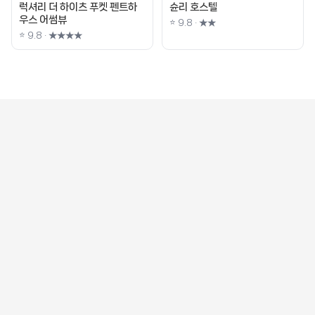
럭셔리 더 하이츠 푸켓 펜트하
슌리 호스텔
우스 어썸뷰
⭐ 9.8 · ★★
⭐ 9.8 · ★★★★