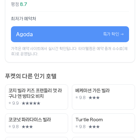
평점
8.7
최저가 예약처
Agoda
특가 확인 →
가격은 예약 사이트에서 실시간 확인됩니다. 타이웰컴은 예약 중개 수수료(제
휴)로 운영됩니다.
푸켓의 다른 인기 호텔
코지 빌라 키즈 프랜들리 앳 라
베케이션 가든 빌라
구나 앤 방타오 비치
⭐ 9.8 · ★★★
⭐ 9.9 · ★★★★★
코코넛 파라다이스 빌라
Turtle Room
⭐ 9.8 · ★★★
⭐ 9.8 · ★★★