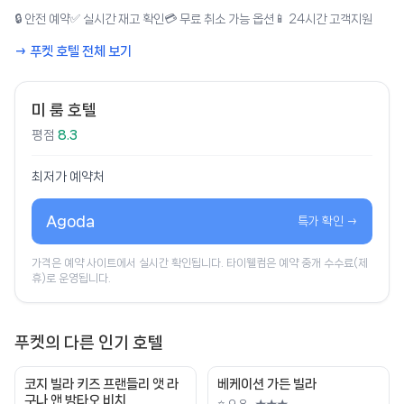
🔒 안전 예약
✅ 실시간 재고 확인
💳 무료 취소 가능 옵션
📱 24시간 고객지원
→ 푸켓 호텔 전체 보기
미 룸 호텔
평점
8.3
최저가 예약처
Agoda
특가 확인 →
가격은 예약 사이트에서 실시간 확인됩니다. 타이웰컴은 예약 중개 수수료(제
휴)로 운영됩니다.
푸켓의 다른 인기 호텔
코지 빌라 키즈 프랜들리 앳 라
베케이션 가든 빌라
구나 앤 방타오 비치
⭐ 9.8 · ★★★