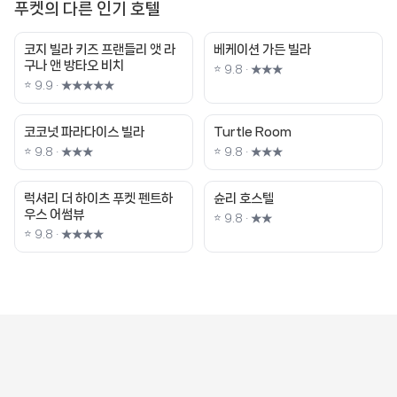
푸켓의 다른 인기 호텔
코지 빌라 키즈 프랜들리 앳 라
베케이션 가든 빌라
구나 앤 방타오 비치
⭐ 9.8 · ★★★
⭐ 9.9 · ★★★★★
코코넛 파라다이스 빌라
Turtle Room
⭐ 9.8 · ★★★
⭐ 9.8 · ★★★
럭셔리 더 하이츠 푸켓 펜트하
슌리 호스텔
우스 어썸뷰
⭐ 9.8 · ★★
⭐ 9.8 · ★★★★