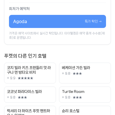
최저가 예약처
Agoda
특가 확인 →
가격은 예약 사이트에서 실시간 확인됩니다. 타이웰컴은 예약 중개 수수료(제
휴)로 운영됩니다.
푸켓의 다른 인기 호텔
코지 빌라 키즈 프랜들리 앳 라
베케이션 가든 빌라
구나 앤 방타오 비치
⭐ 9.8 · ★★★
⭐ 9.9 · ★★★★★
코코넛 파라다이스 빌라
Turtle Room
⭐ 9.8 · ★★★
⭐ 9.8 · ★★★
럭셔리 더 하이츠 푸켓 펜트하
슌리 호스텔