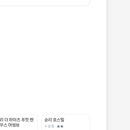
리 더 하이츠 푸켓 펜
슌리 호스텔
우스 어썸뷰
⭐ 9.8 · ★★