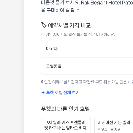
마음껏 즐겨 보세요. Rak Elegant Hotel
을 구매하여 즐길 수
🏷️ 예약처별 가격 비교
각 예약 사이트의 최신 특가를 직접 비교하세요.
아고다
트립닷컴
🔒 안전 예약
✅ 실시간 재고 확인
💳 무료 취소 가능 옵션
📱
→ 푸켓 호텔 전체 보기
푸켓의 다른 인기 호텔
코지 빌라 키즈 프랜들리
베케이션 가든 빌라
앳 라구나 앤 방타오 비치
⭐ 9.8 · ★★★