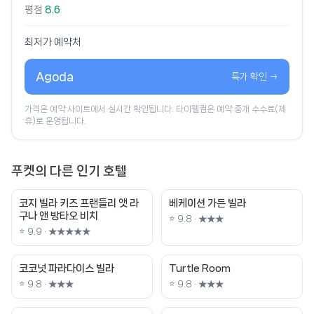
평점
8.6
최저가 예약처
Agoda
특가 확인 →
가격은 예약 사이트에서 실시간 확인됩니다. 타이웰컴은 예약 중개 수수료(제
휴)로 운영됩니다.
푸켓의 다른 인기 호텔
코지 빌라 키즈 프랜들리 앳 라
베케이션 가든 빌라
구나 앤 방타오 비치
⭐ 9.8 · ★★★
⭐ 9.9 · ★★★★★
코코넛 파라다이스 빌라
Turtle Room
⭐ 9.8 · ★★★
⭐ 9.8 · ★★★