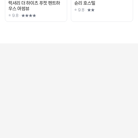
럭셔리 더 하이츠 푸켓 펜트하
슌리 호스텔
우스 어썸뷰
⭐ 9.8 · ★★
⭐ 9.8 · ★★★★