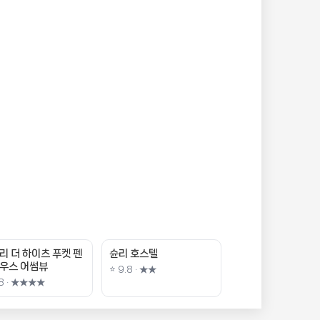
리 더 하이츠 푸켓 펜
슌리 호스텔
우스 어썸뷰
⭐ 9.8 · ★★
.8 · ★★★★