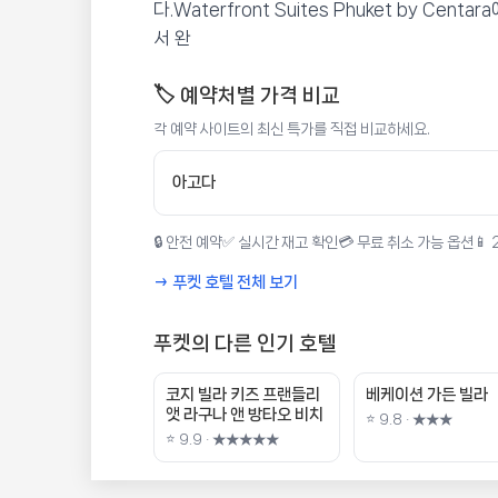
다.Waterfront Suites Phuket by 
서 완
🏷️ 예약처별 가격 비교
각 예약 사이트의 최신 특가를 직접 비교하세요.
아고다
🔒 안전 예약
✅ 실시간 재고 확인
💳 무료 취소 가능 옵션
📱
→ 푸켓 호텔 전체 보기
푸켓의 다른 인기 호텔
코지 빌라 키즈 프랜들리
베케이션 가든 빌라
앳 라구나 앤 방타오 비치
⭐ 9.8 · ★★★
⭐ 9.9 · ★★★★★