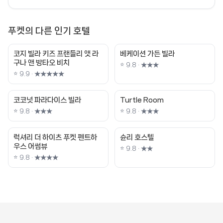
푸켓의 다른 인기 호텔
코지 빌라 키즈 프랜들리 앳 라
베케이션 가든 빌라
구나 앤 방타오 비치
⭐ 9.8 · ★★★
⭐ 9.9 · ★★★★★
코코넛 파라다이스 빌라
Turtle Room
⭐ 9.8 · ★★★
⭐ 9.8 · ★★★
럭셔리 더 하이츠 푸켓 펜트하
슌리 호스텔
우스 어썸뷰
⭐ 9.8 · ★★
⭐ 9.8 · ★★★★