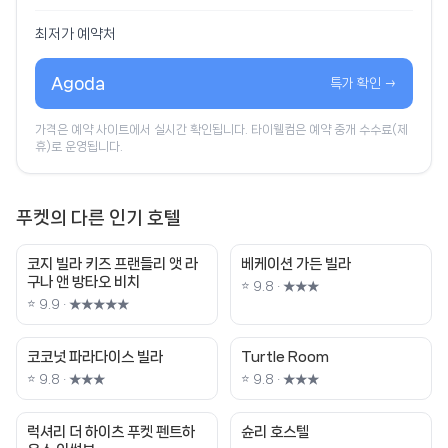
최저가 예약처
Agoda
특가 확인 →
가격은 예약 사이트에서 실시간 확인됩니다. 타이웰컴은 예약 중개 수수료(제
휴)로 운영됩니다.
푸켓의 다른 인기 호텔
코지 빌라 키즈 프랜들리 앳 라
베케이션 가든 빌라
구나 앤 방타오 비치
⭐ 9.8 · ★★★
⭐ 9.9 · ★★★★★
코코넛 파라다이스 빌라
Turtle Room
⭐ 9.8 · ★★★
⭐ 9.8 · ★★★
럭셔리 더 하이츠 푸켓 펜트하
슌리 호스텔