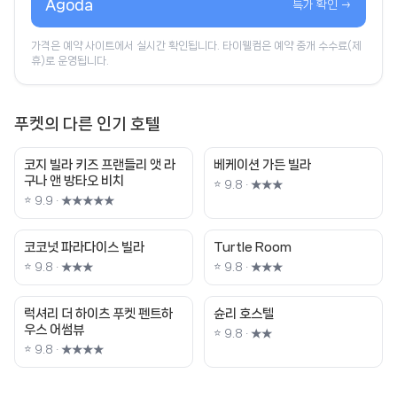
Agoda
특가 확인 →
가격은 예약 사이트에서 실시간 확인됩니다. 타이웰컴은 예약 중개 수수료(제
휴)로 운영됩니다.
푸켓의 다른 인기 호텔
코지 빌라 키즈 프랜들리 앳 라
베케이션 가든 빌라
구나 앤 방타오 비치
⭐ 9.8 · ★★★
⭐ 9.9 · ★★★★★
코코넛 파라다이스 빌라
Turtle Room
⭐ 9.8 · ★★★
⭐ 9.8 · ★★★
럭셔리 더 하이츠 푸켓 펜트하
슌리 호스텔
우스 어썸뷰
⭐ 9.8 · ★★
⭐ 9.8 · ★★★★