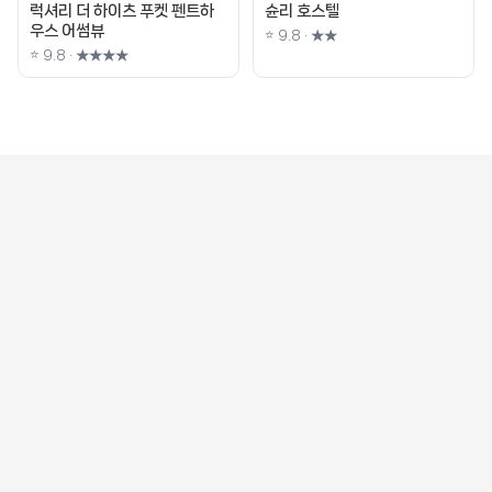
럭셔리 더 하이츠 푸켓 펜트하
슌리 호스텔
우스 어썸뷰
⭐ 9.8 · ★★
⭐ 9.8 · ★★★★