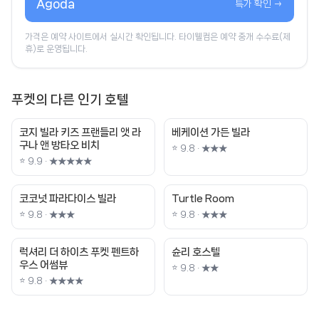
Agoda
특가 확인 →
가격은 예약 사이트에서 실시간 확인됩니다. 타이웰컴은 예약 중개 수수료(제
휴)로 운영됩니다.
푸켓의 다른 인기 호텔
코지 빌라 키즈 프랜들리 앳 라
베케이션 가든 빌라
구나 앤 방타오 비치
⭐ 9.8 · ★★★
⭐ 9.9 · ★★★★★
코코넛 파라다이스 빌라
Turtle Room
⭐ 9.8 · ★★★
⭐ 9.8 · ★★★
럭셔리 더 하이츠 푸켓 펜트하
슌리 호스텔
우스 어썸뷰
⭐ 9.8 · ★★
⭐ 9.8 · ★★★★